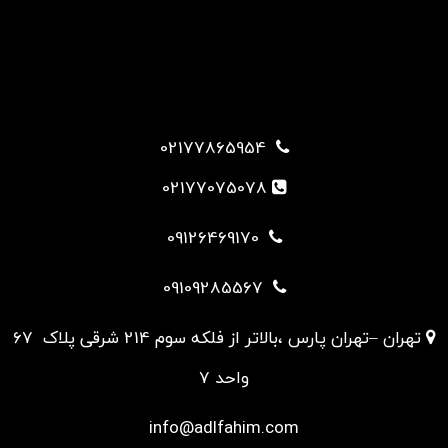
02177865954
02177075078
09126469170
09109285567
تهران –تهران پارس ،بالاتر از فلکه سوم 214 شرقی پلاک 67
واحد 7
info@adlfahim.com