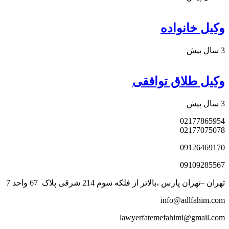
وکیل خانواده
3 سال پیش
وکیل طلاق توافقی
3 سال پیش
02177865954
02177075078
09126469170
09109285567
تهران –تهران پارس ،بالاتر از فلکه سوم 214 شرقی پلاک 67 واحد 7
info@adlfahim.com
lawyerfatemefahimi@gmail.com