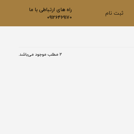
راه های ارتباطی با ما
ثبت نام
09126469170
2 مطلب موجود می‌باشد.