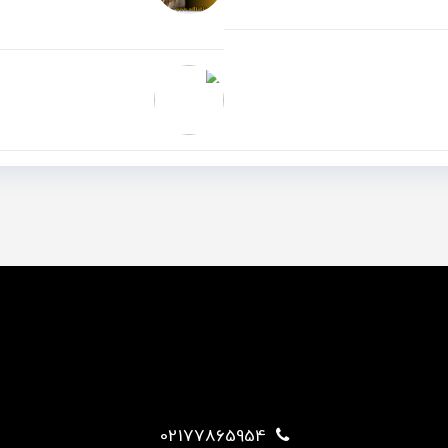
می‌دهد؟+pdf
وکیل خانواده
02177865954