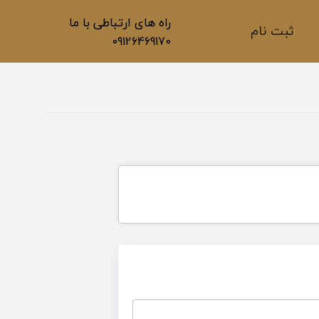
راه های ارتباطی با ما
ثبت نام
09126469170